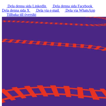
Dela denna sida LinkedIn
Dela denna sida Facebook
Dela denna sida X
Dela via e-mail
Dela via WhatsApp
Tillbaka till översikt