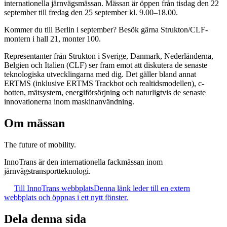
internationella järnvägsmässan. Mässan är öppen från tisdag den 22
september till fredag den 25 september kl. 9.00–18.00.
Kommer du till Berlin i september? Besök gärna Strukton/CLF-
montern i hall 21, monter 100.
Representanter från Strukton i Sverige, Danmark, Nederländerna,
Belgien och Italien (CLF) ser fram emot att diskutera de senaste
teknologiska utvecklingarna med dig. Det gäller bland annat
ERTMS (inklusive ERTMS Trackbot och realtidsmodellen), c-
botten, mätsystem, energiförsörjning och naturligtvis de senaste
innovationerna inom maskinanvändning.
Om mässan
The future of mobility.
InnoTrans är den internationella fackmässan inom
järnvägstransportteknologi.
Till InnoTrans webbplats
Denna länk leder till en extern
webbplats och öppnas i ett nytt fönster.
Dela denna sida