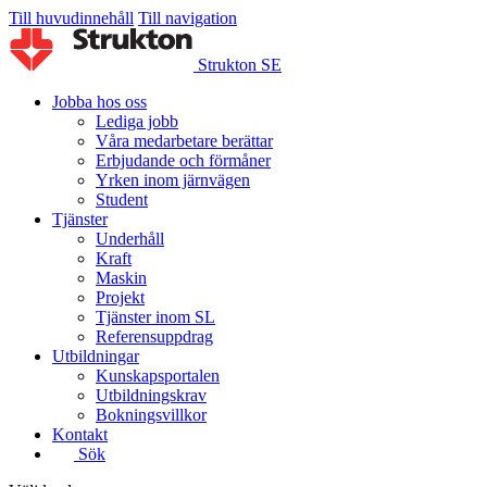
Till huvudinnehåll
Till navigation
Strukton SE
Jobba hos oss
Lediga jobb
Våra medarbetare berättar
Erbjudande och förmåner
Yrken inom järnvägen
Student
Tjänster
Underhåll
Kraft
Maskin
Projekt
Tjänster inom SL
Referensuppdrag
Utbildningar
Kunskapsportalen
Utbildningskrav
Bokningsvillkor
Kontakt
Sök