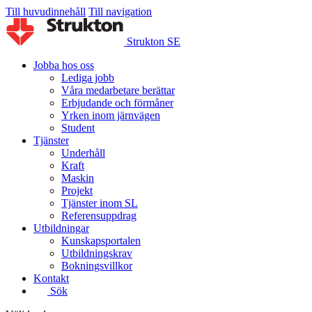
Till huvudinnehåll
Till navigation
Strukton SE
Jobba hos oss
Lediga jobb
Våra medarbetare berättar
Erbjudande och förmåner
Yrken inom järnvägen
Student
Tjänster
Underhåll
Kraft
Maskin
Projekt
Tjänster inom SL
Referensuppdrag
Utbildningar
Kunskapsportalen
Utbildningskrav
Bokningsvillkor
Kontakt
Sök