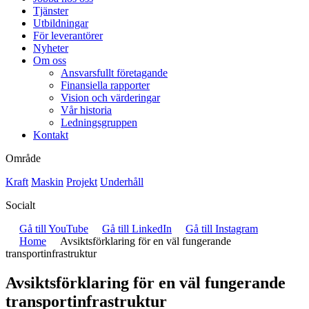
Tjänster
Utbildningar
För leverantörer
Nyheter
Om oss
Ansvarsfullt företagande
Finansiella rapporter
Vision och värderingar
Vår historia
Ledningsgruppen
Kontakt
Område
Kraft
Maskin
Projekt
Underhåll
Socialt
Gå till YouTube
Gå till LinkedIn
Gå till Instagram
Home
Avsiktsförklaring för en väl fungerande
transportinfrastruktur
Avsiktsförklaring för en väl fungerande
transportinfrastruktur