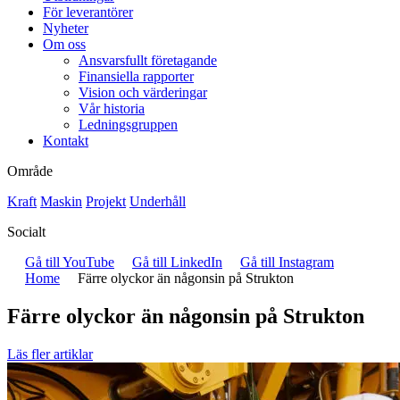
För leverantörer
Nyheter
Om oss
Ansvarsfullt företagande
Finansiella rapporter
Vision och värderingar
Vår historia
Ledningsgruppen
Kontakt
Område
Kraft
Maskin
Projekt
Underhåll
Socialt
Gå till YouTube
Gå till LinkedIn
Gå till Instagram
Home
Färre olyckor än någonsin på Strukton
Färre olyckor än någonsin på Strukton
Läs fler artiklar