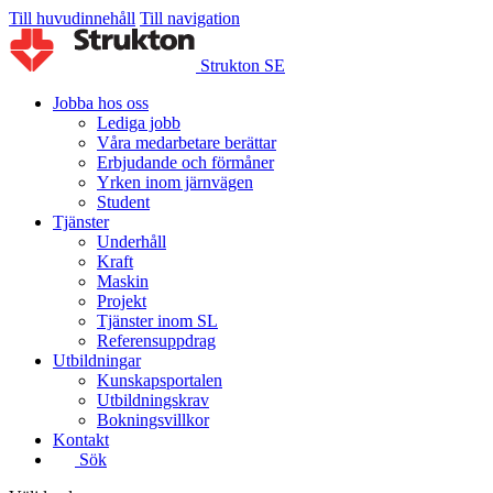
Till huvudinnehåll
Till navigation
Strukton SE
Jobba hos oss
Lediga jobb
Våra medarbetare berättar
Erbjudande och förmåner
Yrken inom järnvägen
Student
Tjänster
Underhåll
Kraft
Maskin
Projekt
Tjänster inom SL
Referensuppdrag
Utbildningar
Kunskapsportalen
Utbildningskrav
Bokningsvillkor
Kontakt
Sök