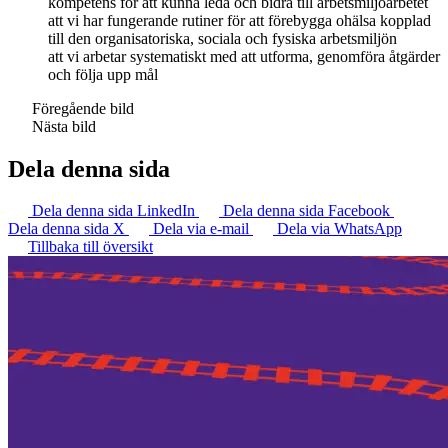
kompetens för att kunna leda och bidra till arbetsmiljöarbetet
att vi har fungerande rutiner för att förebygga ohälsa kopplad
till den organisatoriska, sociala och fysiska arbetsmiljön
att vi arbetar systematiskt med att utforma, genomföra åtgärder
och följa upp mål
Föregående bild
Nästa bild
Dela denna sida
Dela denna sida LinkedIn
Dela denna sida Facebook
Dela denna sida X
Dela via e-mail
Dela via WhatsApp
Tillbaka till översikt