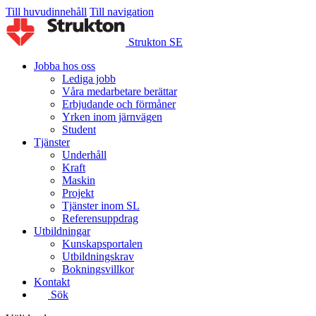
Till huvudinnehåll
Till navigation
Strukton SE
Jobba hos oss
Lediga jobb
Våra medarbetare berättar
Erbjudande och förmåner
Yrken inom järnvägen
Student
Tjänster
Underhåll
Kraft
Maskin
Projekt
Tjänster inom SL
Referensuppdrag
Utbildningar
Kunskapsportalen
Utbildningskrav
Bokningsvillkor
Kontakt
Sök