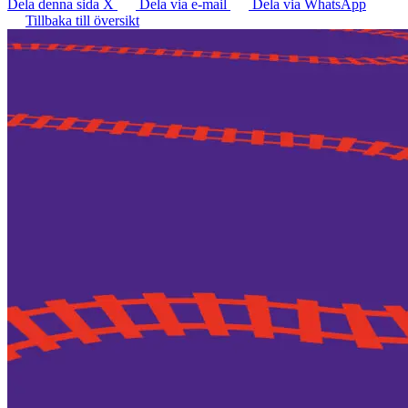
Dela denna sida X
Dela via e-mail
Dela via WhatsApp
Tillbaka till översikt