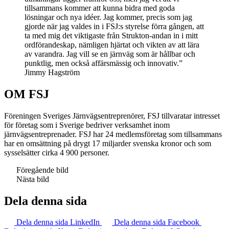
tillsammans kommer att kunna bidra med goda
lösningar och nya idéer. Jag kommer, precis som jag
gjorde när jag valdes in i FSJ:s styrelse förra gången, att
ta med mig det viktigaste från Strukton-andan in i mitt
ordförandeskap, nämligen hjärtat och vikten av att lära
av varandra. Jag vill se en järnväg som är hållbar och
punktlig, men också affärsmässig och innovativ.”
Jimmy Hagström
OM FSJ
Föreningen Sveriges Järnvägsentreprenörer, FSJ tillvaratar intresset
för företag som i Sverige bedriver verksamhet inom
järnvägsentreprenader. FSJ har 24 medlemsföretag som tillsammans
har en omsättning på drygt 17 miljarder svenska kronor och som
sysselsätter cirka 4 900 personer.
Föregående bild
Nästa bild
Dela denna sida
Dela denna sida LinkedIn
Dela denna sida Facebook