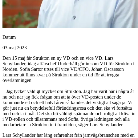
Datum
03 maj 2023
Den 15 maj får Strukton en ny VD och en vice VD. Lars
Schyllander, idag affärschef Underhåll går in som VD för Strukton i
Norden. Sofia Sartor utses till vice VD/CFO. Johan Oscarsson
kommer att finns kvar på Strukton under en tid för att trygga
överlämningen.
– Jag tycker väldigt mycket om Strukton. Jag har varit här i några år
nu och när jag fick frågan om att ta över VD-posten under de
kommande ett och ett halvt åren så kändes det viktigt att säga ja. Vi
gör just nu en betydelsefull förändringsresa och den ska vi fortsätta
med och ta i mål. Det ska bli väldigt spännande och roligt att kliva in
i VD-rollen och tillsammans med Sofia, övriga ledningen och alla
medarbetare ta Strukton in i framtiden, säger Lars Schyllander.
Lars Schyllander har lång erfarenhet från järnvägsbranschen med en