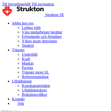
Till huvudinnehåll
Till navigation
Strukton SE
Jobba hos oss
Lediga jobb
Våra medarbetare berättar
Erbjudande och förmåner
Yrken inom järnvägen
Student
Tjänster
Underhåll
Kraft
Maskin
Projekt
Tjänster inom SL
Referensuppdrag
Utbildningar
Kunskapsportalen
Utbildningskrav
Bokningsvillkor
Kontakt
Sök