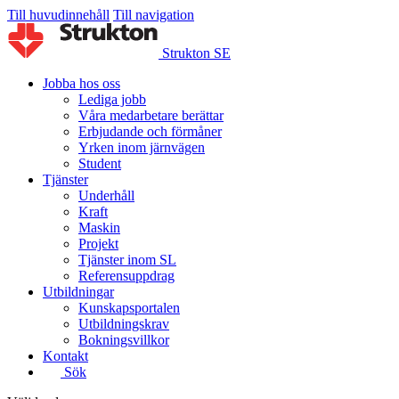
Till huvudinnehåll
Till navigation
Strukton SE
Jobba hos oss
Lediga jobb
Våra medarbetare berättar
Erbjudande och förmåner
Yrken inom järnvägen
Student
Tjänster
Underhåll
Kraft
Maskin
Projekt
Tjänster inom SL
Referensuppdrag
Utbildningar
Kunskapsportalen
Utbildningskrav
Bokningsvillkor
Kontakt
Sök