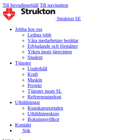
Till huvudinnehåll
Till navigation
Strukton SE
Jobba hos oss
Lediga jobb
Våra medarbetare berättar
Erbjudande och förmåner
Yrken inom järnvägen
Student
Tjänster
Underhåll
Kraft
Maskin
Projekt
Tjänster inom SL
Referensuppdrag
Utbildningar
Kunskapsportalen
Utbildningskrav
Bokningsvillkor
Kontakt
Sök