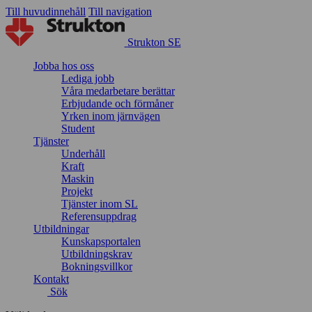
Till huvudinnehåll
Till navigation
Strukton SE
Jobba hos oss
Lediga jobb
Våra medarbetare berättar
Erbjudande och förmåner
Yrken inom järnvägen
Student
Tjänster
Underhåll
Kraft
Maskin
Projekt
Tjänster inom SL
Referensuppdrag
Utbildningar
Kunskapsportalen
Utbildningskrav
Bokningsvillkor
Kontakt
Sök