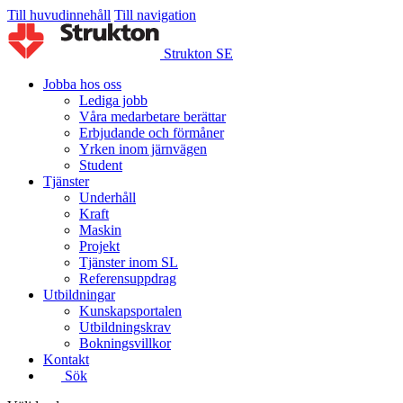
Till huvudinnehåll
Till navigation
Strukton SE
Jobba hos oss
Lediga jobb
Våra medarbetare berättar
Erbjudande och förmåner
Yrken inom järnvägen
Student
Tjänster
Underhåll
Kraft
Maskin
Projekt
Tjänster inom SL
Referensuppdrag
Utbildningar
Kunskapsportalen
Utbildningskrav
Bokningsvillkor
Kontakt
Sök