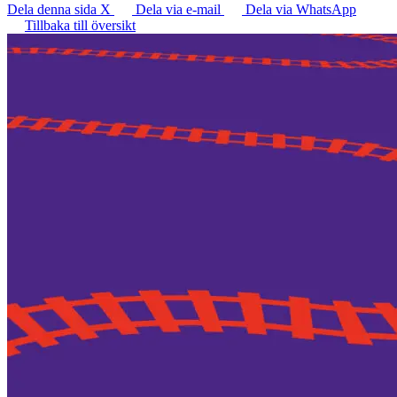
Dela denna sida X
Dela via e-mail
Dela via WhatsApp
Tillbaka till översikt