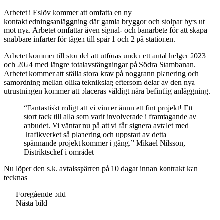
Arbetet i Eslöv kommer att omfatta en ny
kontaktledningsanläggning där gamla bryggor och stolpar byts ut
mot nya. Arbetet omfattar även signal- och banarbete för att skapa
snabbare infarter för tågen till spår 1 och 2 på stationen.
Arbetet kommer till stor del att utföras under ett antal helger 2023
och 2024 med längre totalavstängningar på Södra Stambanan.
Arbetet kommer att ställa stora krav på noggrann planering och
samordning mellan olika teknikslag eftersom delar av den nya
utrustningen kommer att placeras väldigt nära befintlig anläggning.
“Fantastiskt roligt att vi vinner ännu ett fint projekt! Ett
stort tack till alla som varit involverade i framtagande av
anbudet. Vi väntar nu på att vi får signera avtalet med
Trafikverket så planering och uppstart av detta
spännande projekt kommer i gång.”
Mikael Nilsson,
Distriktschef i området
Nu löper den s.k. avtalsspärren på 10 dagar innan kontrakt kan
tecknas.
Föregående bild
Nästa bild