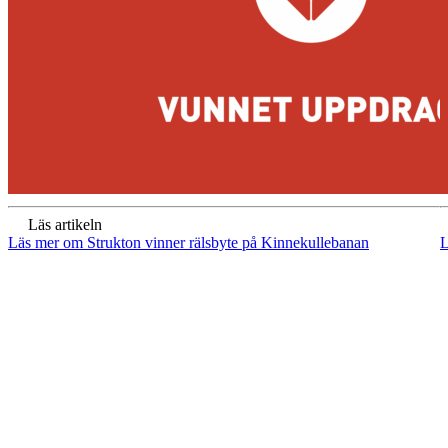
Läs artikeln
Läs mer om Strukton vinner rälsbyte på Kinnekullebanan
L