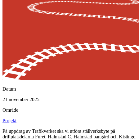
Datum
21 november 2025
Område
Projekt
På uppdrag av Trafikverket ska vi utföra ställverksbyte på
driftplatsdelarna Furet, Halmstad C, Halmstad bangård och Kistinge.