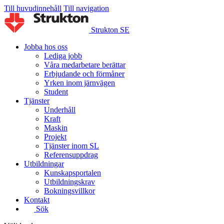
Till huvudinnehåll
Till navigation
Strukton SE
Jobba hos oss
Lediga jobb
Våra medarbetare berättar
Erbjudande och förmåner
Yrken inom järnvägen
Student
Tjänster
Underhåll
Kraft
Maskin
Projekt
Tjänster inom SL
Referensuppdrag
Utbildningar
Kunskapsportalen
Utbildningskrav
Bokningsvillkor
Kontakt
Sök