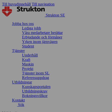
Till huvudinnehåll
Till navigation
Strukton SE
Jobba hos oss
Lediga jobb
Våra medarbetare berättar
Erbjudande och förmåner
Yrken inom järnvägen
Student
Tjänster
Underhåll
Kraft
Maskin
Projekt
Tjänster inom SL
Referensuppdrag
Utbildningar
Kunskapsportalen
Utbildningskrav
Bokningsvillkor
Kontakt
Sök