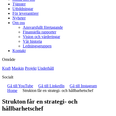
Tjänster
Utbildningar
För leverantörer
Nyheter
Om oss
Ansvarsfullt företagande
Finansiella rapporter
Vision och värderingar
Vår historia
Ledningsgruppen
Kontakt
Område
Kraft
Maskin
Projekt
Underhåll
Socialt
Gå till YouTube
Gå till LinkedIn
Gå till Instagram
Home
Strukton får en strategi- och hållbarhetschef
Strukton får en strategi- och
hållbarhetschef