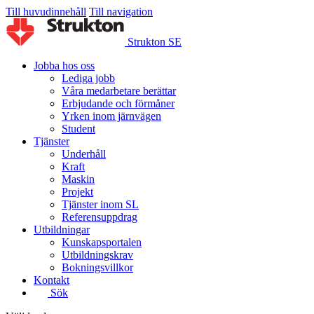
Till huvudinnehåll
Till navigation
Strukton SE
Jobba hos oss
Lediga jobb
Våra medarbetare berättar
Erbjudande och förmåner
Yrken inom järnvägen
Student
Tjänster
Underhåll
Kraft
Maskin
Projekt
Tjänster inom SL
Referensuppdrag
Utbildningar
Kunskapsportalen
Utbildningskrav
Bokningsvillkor
Kontakt
Sök