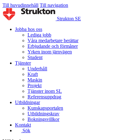
Till huvudinnehåll
Till navigation
Strukton SE
Jobba hos oss
Lediga jobb
Våra medarbetare berättar
Erbjudande och förmåner
Yrken inom järnvägen
Student
Tjänster
Underhåll
Kraft
Maskin
Projekt
Tjänster inom SL
Referensuppdrag
Utbildningar
Kunskapsportalen
Utbildningskrav
Bokningsvillkor
Kontakt
Sök