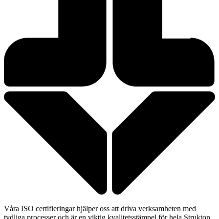
Våra ISO certifieringar hjälper oss att driva verksamheten med
tydliga processer och är en viktig kvalitetsstämpel för hela Strukton