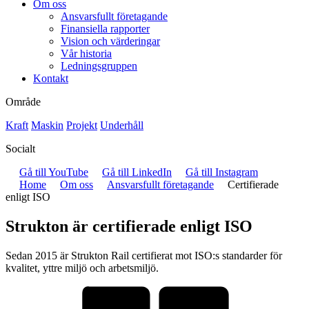
Om oss
Ansvarsfullt företagande
Finansiella rapporter
Vision och värderingar
Vår historia
Ledningsgruppen
Kontakt
Område
Kraft
Maskin
Projekt
Underhåll
Socialt
Gå till YouTube
Gå till LinkedIn
Gå till Instagram
Home
Om oss
Ansvarsfullt företagande
Certifierade
enligt ISO
Strukton är certifierade enligt ISO
Sedan 2015 är Strukton Rail certifierat mot ISO:s standarder för
kvalitet, yttre miljö och arbetsmiljö.