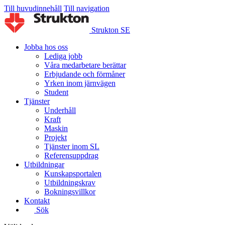
Till huvudinnehåll
Till navigation
Strukton SE
Jobba hos oss
Lediga jobb
Våra medarbetare berättar
Erbjudande och förmåner
Yrken inom järnvägen
Student
Tjänster
Underhåll
Kraft
Maskin
Projekt
Tjänster inom SL
Referensuppdrag
Utbildningar
Kunskapsportalen
Utbildningskrav
Bokningsvillkor
Kontakt
Sök