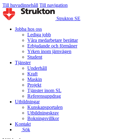
Till huvudinnehåll
Till navigation
Strukton SE
Jobba hos oss
Lediga jobb
Våra medarbetare berättar
Erbjudande och förmåner
Yrken inom järnvägen
Student
Tjänster
Underhåll
Kraft
Maskin
Projekt
Tjänster inom SL
Referensuppdrag
Utbildningar
Kunskapsportalen
Utbildningskrav
Bokningsvillkor
Kontakt
Sök