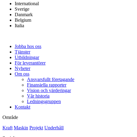
International
Sverige
Danmark
Belgium
Italia
Jobba hos oss
Tjänster
Utbildningar
För leverantörer
Nyheter
Om oss
Ansvarsfullt företagande
Finansiella rapporter
Vision och värderingar
Vår historia
Ledningsgruppen
Kontakt
Område
Kraft
Maskin
Projekt
Underhåll