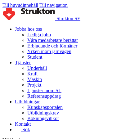
Till huvudinnehåll
Till navigation
Strukton SE
Jobba hos oss
Lediga jobb
Våra medarbetare berättar
Erbjudande och förmåner
Yrken inom järnvägen
Student
Tjänster
Underhåll
Kraft
Maskin
Projekt
Tjänster inom SL
Referensuppdrag
Utbildningar
Kunskapsportalen
Utbildningskrav
Bokningsvillkor
Kontakt
Sök