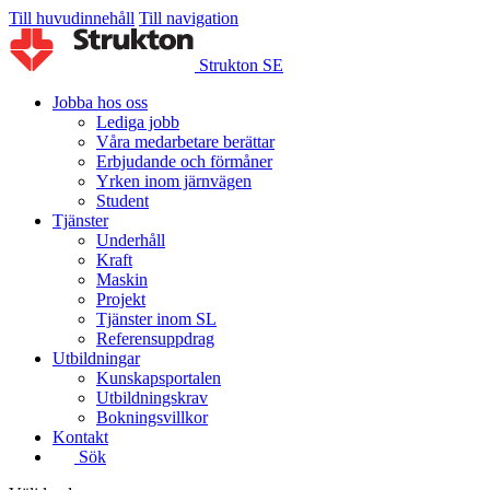
Till huvudinnehåll
Till navigation
Strukton SE
Jobba hos oss
Lediga jobb
Våra medarbetare berättar
Erbjudande och förmåner
Yrken inom järnvägen
Student
Tjänster
Underhåll
Kraft
Maskin
Projekt
Tjänster inom SL
Referensuppdrag
Utbildningar
Kunskapsportalen
Utbildningskrav
Bokningsvillkor
Kontakt
Sök