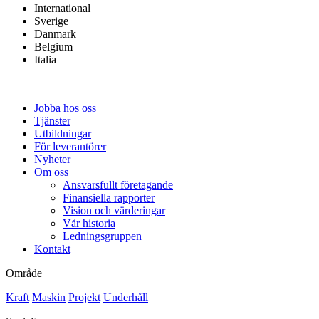
International
Sverige
Danmark
Belgium
Italia
Jobba hos oss
Tjänster
Utbildningar
För leverantörer
Nyheter
Om oss
Ansvarsfullt företagande
Finansiella rapporter
Vision och värderingar
Vår historia
Ledningsgruppen
Kontakt
Område
Kraft
Maskin
Projekt
Underhåll