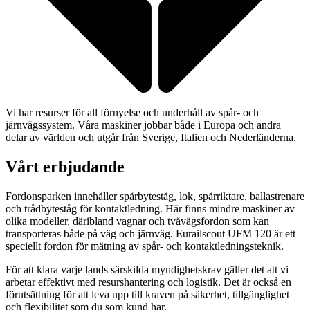
Vi har resurser för all förnyelse och underhåll av spår- och
järnvägssystem. Våra maskiner jobbar både i Europa och andra
delar av världen och utgår från Sverige, Italien och Nederländerna.
Vårt erbjudande
Fordonsparken innehåller spårbyteståg, lok, spårriktare, ballastrenare
och trådbyteståg för kontaktledning. Här finns mindre maskiner av
olika modeller, däribland vagnar och tvåvägsfordon som kan
transporteras både på väg och järnväg. Eurailscout UFM 120 är ett
speciellt fordon för mätning av spår- och kontaktledningsteknik.
För att klara varje lands särskilda myndighetskrav gäller det att vi
arbetar effektivt med resurshantering och logistik. Det är också en
förutsättning för att leva upp till kraven på säkerhet, tillgänglighet
och flexibilitet som du som kund har.