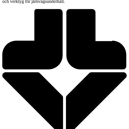
och verktyg för järnvägsunderhåll.