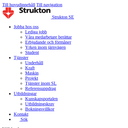
Till huvudinnehåll
Till navigation
Strukton SE
Jobba hos oss
Lediga jobb
Våra medarbetare berättar
Erbjudande och förmåner
Yrken inom järnvägen
Student
Tjänster
Underhåll
Kraft
Maskin
Projekt
Tjänster inom SL
Referensuppdrag
Utbildningar
Kunskapsportalen
Utbildningskrav
Bokningsvillkor
Kontakt
Sök