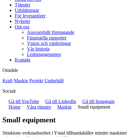
Tjänster
Utbildningar
För leverantörer
Nyheter
Om oss
Ansvarsfullt företagande
Finansiella rapporter
Vision och värderingar
Vår historia
Ledningsgruppen
Kontakt
Område
Kraft
Maskin
Projekt
Underhåll
Socialt
Gå till YouTube
Gå till LinkedIn
Gå till Instagram
Home
Våra tjänster
Maskin
Small equipment
Small equipment
Struktons verkstadsenhet i Ystad tillhandahåller mindre maskiner