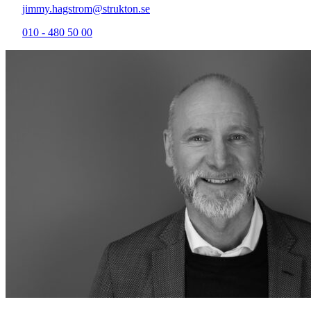
jimmy.hagstrom@strukton.se
010 - 480 50 00