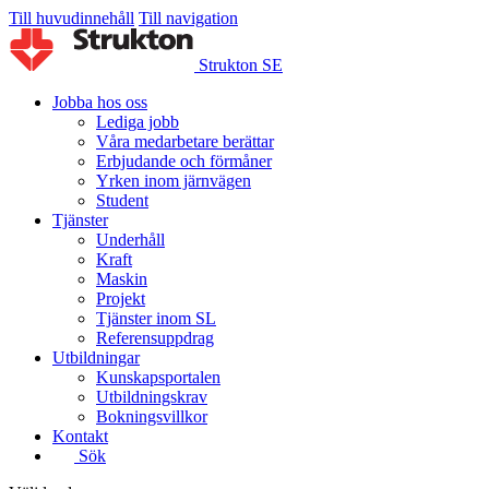
Till huvudinnehåll
Till navigation
Strukton SE
Jobba hos oss
Lediga jobb
Våra medarbetare berättar
Erbjudande och förmåner
Yrken inom järnvägen
Student
Tjänster
Underhåll
Kraft
Maskin
Projekt
Tjänster inom SL
Referensuppdrag
Utbildningar
Kunskapsportalen
Utbildningskrav
Bokningsvillkor
Kontakt
Sök