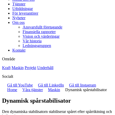
Tjänster
Utbildningar
För leverantörer
Nyheter
Om oss
Ansvarsfullt företagande
Finansiella rapporter
Vision och värderingar
Vår historia
Ledningsgruppen
Kontakt
Område
Kraft
Maskin
Projekt
Underhåll
Socialt
Gå till YouTube
Gå till LinkedIn
Gå till Instagram
Home
Våra tjänster
Maskin
Dynamisk spårstabilisator
Dynamisk spårstabilisator
Den dynamiska stabilisatorn stabiliserar spåret efter spårriktning och