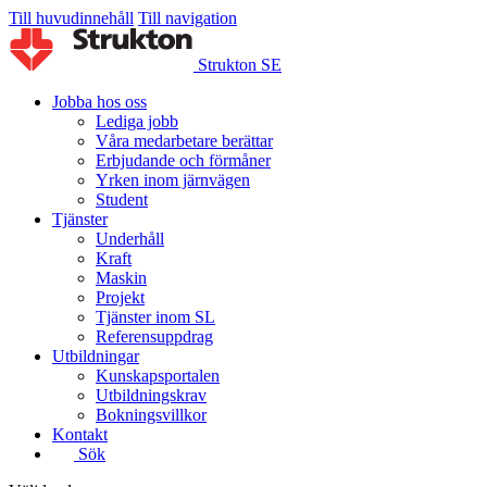
Till huvudinnehåll
Till navigation
Strukton SE
Jobba hos oss
Lediga jobb
Våra medarbetare berättar
Erbjudande och förmåner
Yrken inom järnvägen
Student
Tjänster
Underhåll
Kraft
Maskin
Projekt
Tjänster inom SL
Referensuppdrag
Utbildningar
Kunskapsportalen
Utbildningskrav
Bokningsvillkor
Kontakt
Sök