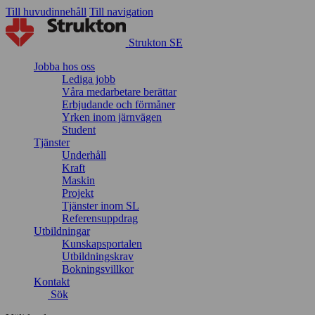
Till huvudinnehåll
Till navigation
Strukton SE
Jobba hos oss
Lediga jobb
Våra medarbetare berättar
Erbjudande och förmåner
Yrken inom järnvägen
Student
Tjänster
Underhåll
Kraft
Maskin
Projekt
Tjänster inom SL
Referensuppdrag
Utbildningar
Kunskapsportalen
Utbildningskrav
Bokningsvillkor
Kontakt
Sök