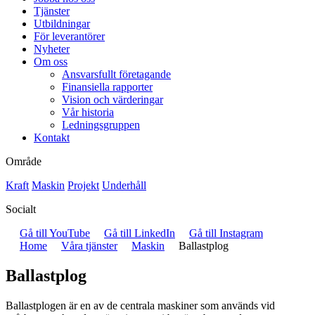
Tjänster
Utbildningar
För leverantörer
Nyheter
Om oss
Ansvarsfullt företagande
Finansiella rapporter
Vision och värderingar
Vår historia
Ledningsgruppen
Kontakt
Område
Kraft
Maskin
Projekt
Underhåll
Socialt
Gå till YouTube
Gå till LinkedIn
Gå till Instagram
Home
Våra tjänster
Maskin
Ballastplog
Ballastplog
Ballastplogen är en av de centrala maskiner som används vid