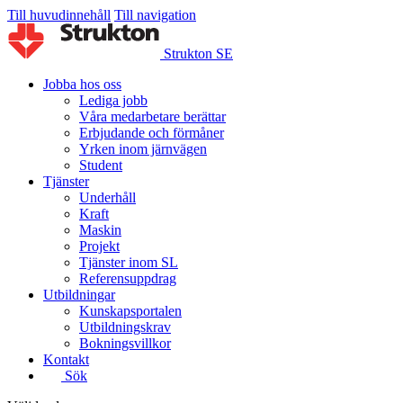
Till huvudinnehåll
Till navigation
Strukton SE
Jobba hos oss
Lediga jobb
Våra medarbetare berättar
Erbjudande och förmåner
Yrken inom järnvägen
Student
Tjänster
Underhåll
Kraft
Maskin
Projekt
Tjänster inom SL
Referensuppdrag
Utbildningar
Kunskapsportalen
Utbildningskrav
Bokningsvillkor
Kontakt
Sök