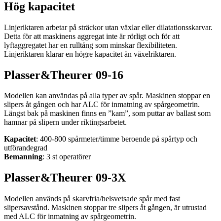
Hög kapacitet
Linjeriktaren arbetar på sträckor utan växlar eller dilatationsskarvar.
Detta för att maskinens aggregat inte är rörligt och för att
lyftaggregatet har en rulltång som minskar flexibiliteten.
Linjeriktaren klarar en högre kapacitet än växelriktaren.
Plasser&Theurer 09-16
Modellen kan användas på alla typer av spår. Maskinen stoppar en
slipers åt gången och har ALC för inmatning av spårgeometrin.
Längst bak på maskinen finns en ”kam”, som puttar av ballast som
hamnar på slipern under riktingsarbetet.
Kapacitet
: 400-800 spårmeter/timme beroende på spårtyp och
utförandegrad
Bemanning
: 3 st operatörer
Plasser&Theurer 09-3X
Modellen används på skarvfria/helsvetsade spår med fast
slipersavstånd. Maskinen stoppar tre slipers åt gången, är utrustad
med ALC för inmatning av spårgeometrin.