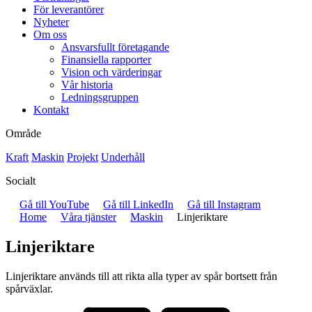
För leverantörer
Nyheter
Om oss
Ansvarsfullt företagande
Finansiella rapporter
Vision och värderingar
Vår historia
Ledningsgruppen
Kontakt
Område
Kraft
Maskin
Projekt
Underhåll
Socialt
Gå till YouTube
Gå till LinkedIn
Gå till Instagram
Home
Våra tjänster
Maskin
Linjeriktare
Linjeriktare
Linjeriktare används till att rikta alla typer av spår bortsett från
spårväxlar.