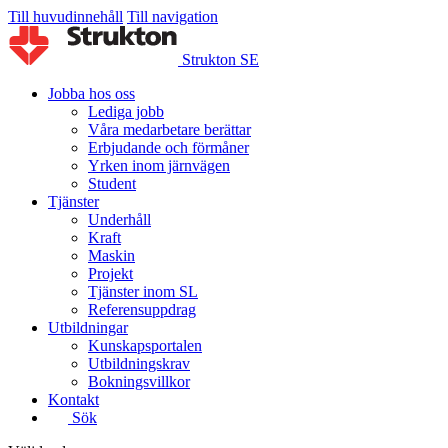
Till huvudinnehåll
Till navigation
Strukton SE
Jobba hos oss
Lediga jobb
Våra medarbetare berättar
Erbjudande och förmåner
Yrken inom järnvägen
Student
Tjänster
Underhåll
Kraft
Maskin
Projekt
Tjänster inom SL
Referensuppdrag
Utbildningar
Kunskapsportalen
Utbildningskrav
Bokningsvillkor
Kontakt
Sök